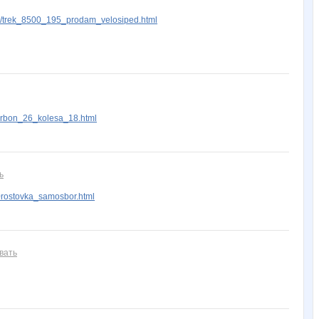
d/trek_8500_195_prodam_velosiped.html
arbon_26_kolesa_18.html
ь
0rostovka_samosbor.html
вать