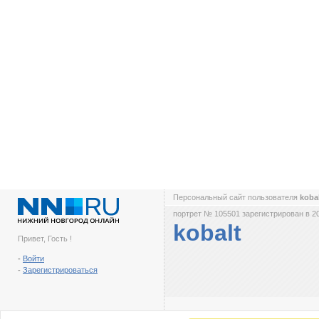
Персональный сайт пользователя
koba
портрет № 105501 зарегистрирован в 2
kobalt
Привет, Гость !
-
Войти
-
Зарегистрироваться