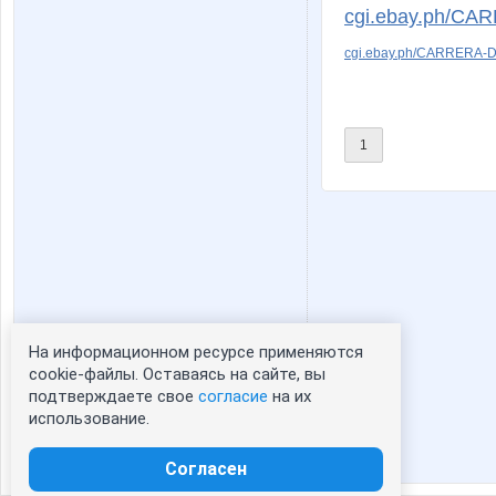
cgi.ebay.ph/CA
cgi.ebay.ph/CARRERA-D
1
На информационном ресурсе применяются
Статистика портрета:
cookie-файлы. Оставаясь на сайте, вы
подтверждаете свое
согласие
на их
сейчас просматривают портрет - 0
использование.
зарегистрированные пользователи
посетившие портрет за 7 дней - 0
Согласен