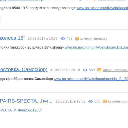
ng>trek 8500 19.5" продам велосипед </strong>
www.nn.ru/community/velo/boar
колеса 18"
30.08.2017 в 10:37
463
комментировать
ng>Китайкарбон 26 колеса 18"</strong>
www.nn.ru/community/velo/board/kitayk
остовка. Самосбор)
31.05.2015 в 20:18
569
комментироват
да тфс 20ростовка. Самосбор)
www.nn.ru/community/velo/board/merida_tfs_2
-PAIRS-SPECTA...h=i...
16.02.2011 в 12:52
555
комментиро
SPECTA...h=item25611205f