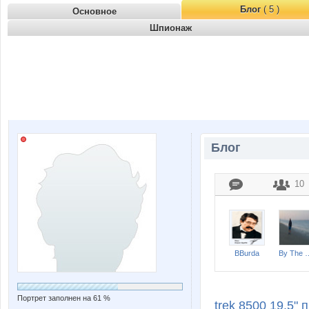
Блог
( 5 )
Основное
Шпионаж
Блог
10
BBurda
By Th
Портрет заполнен на 61 %
trek 8500 19.5"