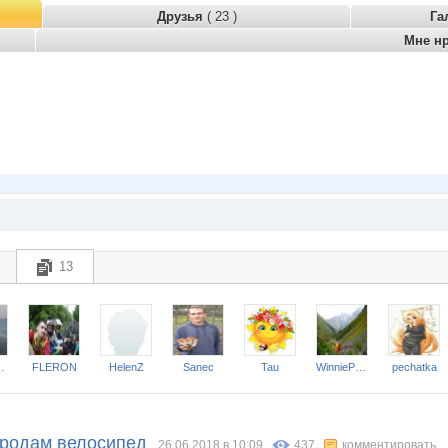
Друзья
( 23 )
Га
Мне н
13
e Sea
FLERON
HelenZ
Sanec
Tau
WinniePooh
pechatka
 продам велосипед
26.06.2018 в 10:09
437
комментировать