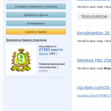
Отправить приватное сообщение
Читайте мою тему <stro
Добавить в друзья
Читать полностью
Игнорировать
Сделать подарок
Китайкарбон 26 
Велофорум Нижнего Новгорода
Читайте мою тему <stro
популярность:
27363 место
рейтинг
1052
?
Мерида тфс 20р
Привилегированный
пользователь
9
Читайте мою тему
Мери
уровня
cgi.ebay.com/20
cgi.ebay.com/20-PAIRS-