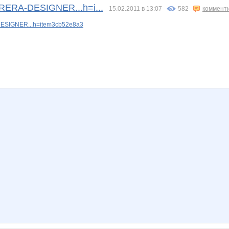
RRERA-DESIGNER...h=i...
15.02.2011 в 13:07
582
коммент
ESIGNER...h=item3cb52e8a3