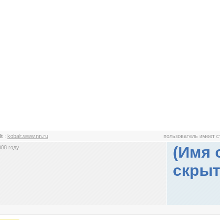
lt
:
kobalt.www.nn.ru
пользователь имеет 
(Имя 
008 году
скрыт