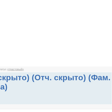
статус
«трастовый»
скрыто) (Отч. скрыто) (Фам.
а)