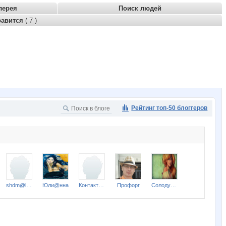
лерея
Поиск людей
равится
( 7 )
Рейтинг топ-50 блоггеров
shdm@list.ru
Юли@нна
Контактные линзы
Профорг
Солодушка